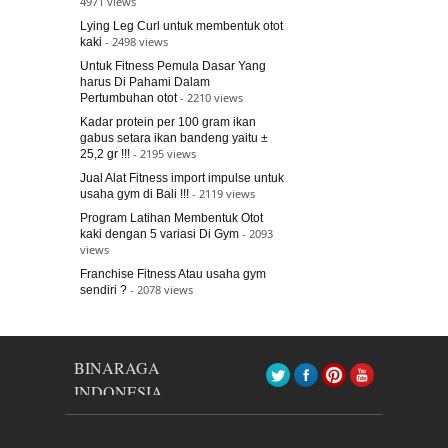
4971 views
Lying Leg Curl untuk membentuk otot
- 2498 views
kaki
Untuk Fitness Pemula Dasar Yang
harus Di Pahami Dalam
- 2210 views
Pertumbuhan otot
Kadar protein per 100 gram ikan
gabus setara ikan bandeng yaitu ±
- 2195 views
25,2 gr !!!
Jual Alat Fitness import impulse untuk
- 2119 views
usaha gym di Bali !!!
Program Latihan Membentuk Otot
- 2093
kaki dengan 5 variasi Di Gym
views
Franchise Fitness Atau usaha gym
- 2078 views
sendiri ?
BINARAGA
INDONESIA