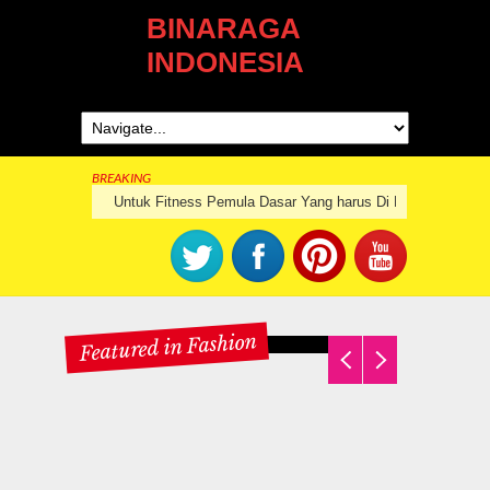
BINARAGA
INDONESIA
BREAKING
Untuk Fitness Pemula Dasar Yang harus Di Pahami Dalam
Untuk Fitness Pemula Dasar
Program
Yang harus Di Pahami Dalam
Otot kak
Pertumbuhan otot
Featured in Fashion