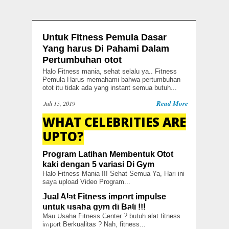
Untuk Fitness Pemula Dasar
Yang harus Di Pahami Dalam
Pertumbuhan otot
Halo Fitness mania, sehat selalu ya.. Fitness
Pemula Harus memahami bahwa pertumbuhan
otot itu tidak ada yang instant semua butuh...
Read More
Juli 15, 2019
WHAT CELEBRITIES ARE
UPTO?
Program Latihan Membentuk Otot
kaki dengan 5 variasi Di Gym
Halo Fitness Mania !!! Sehat Semua Ya, Hari ini
saya upload Video Program...
Jual Alat Fitness import impulse
Untuk Fitness Pemula Dasar Yang
untuk usaha gym di Bali !!!
harus Di Pahami Dalam Pertumbuhan
Mau Usaha Fitness Center ? butuh alat fitness
otot
import Berkualitas ? Nah, fitness...