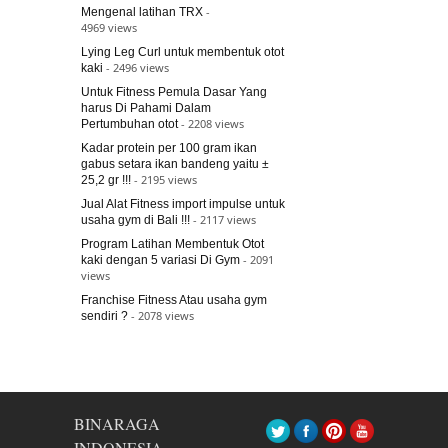
-
Mengenal latihan TRX
4969 views
Lying Leg Curl untuk membentuk otot
- 2496 views
kaki
Untuk Fitness Pemula Dasar Yang
harus Di Pahami Dalam
- 2208 views
Pertumbuhan otot
Kadar protein per 100 gram ikan
gabus setara ikan bandeng yaitu ±
- 2195 views
25,2 gr !!!
Jual Alat Fitness import impulse untuk
- 2117 views
usaha gym di Bali !!!
Program Latihan Membentuk Otot
- 2091
kaki dengan 5 variasi Di Gym
views
Franchise Fitness Atau usaha gym
- 2078 views
sendiri ?
BINARAGA
INDONESIA