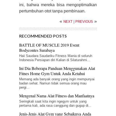
ini, bahwa mereka bisa mengoptimalkan
pertumbuhan otot tanpa pembinaan.
«
»
NEXT
|
PREVIOUS
RECOMMENDED POSTS
BATTLE OF MUSCLE 2019 Event
Bodycontes Surabaya
Haii Saudara Saudariku Fitness Mania di seluruh
Indonesia Persiapan diri Kalian di Silaturahmi...
Ini Dia Beberapa Panduan Menggunakan Alat
Fitnes Home Gym Untuk Anda Ketahui
Memang ada banyak orang yang ingin mempunyai
badan sehat. Namun tidak semua orang mau
pergi...
Mengenal Nama Alat Fitness dan Manfaatnya
Seringkali saat kita ingin ngegym untuk yang
pertama kali, ada rasa canggung dan gugup di...
Jenis-Jenis Alat Gym yang Sebaiknya Anda