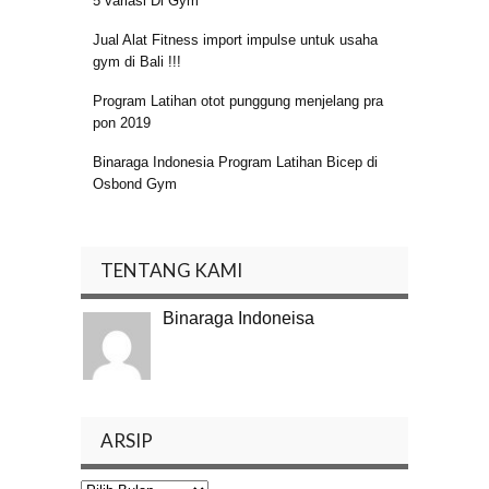
5 variasi Di Gym
Jual Alat Fitness import impulse untuk usaha
gym di Bali !!!
Program Latihan otot punggung menjelang pra
pon 2019
Binaraga Indonesia Program Latihan Bicep di
Osbond Gym
TENTANG KAMI
Binaraga Indoneisa
ARSIP
Arsip