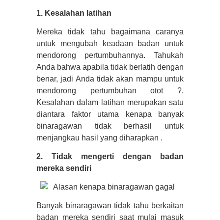
1. Kesalahan latihan
Mereka tidak tahu bagaimana caranya
untuk mengubah keadaan badan untuk
mendorong pertumbuhannya. Tahukah
Anda bahwa apabila tidak berlatih dengan
benar, jadi Anda tidak akan mampu untuk
mendorong pertumbuhan otot ?.
Kesalahan dalam latihan merupakan satu
diantara faktor utama kenapa banyak
binaragawan tidak berhasil untuk
menjangkau hasil yang diharapkan .
2. Tidak mengerti dengan badan
mereka sendiri
Banyak binaragawan tidak tahu berkaitan
badan mereka sendiri saat mulai masuk